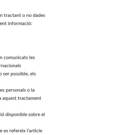
an tractant o no dades 
üent informació:
an comunicats les 
ernacionals
 ser possible, els 
des personals o la 
e a aquest tractament
ió disponible sobre el 
 es refereix l’article 