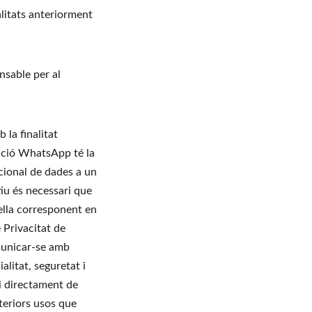
litats anteriorment 
nsable per al 
la finalitat 
cació WhatsApp té la 
cional de dades a un 
u és necessari que 
ella corresponent en 
 Privacitat de 
municar-se amb 
litat, seguretat i 
i directament de 
teriors usos que 