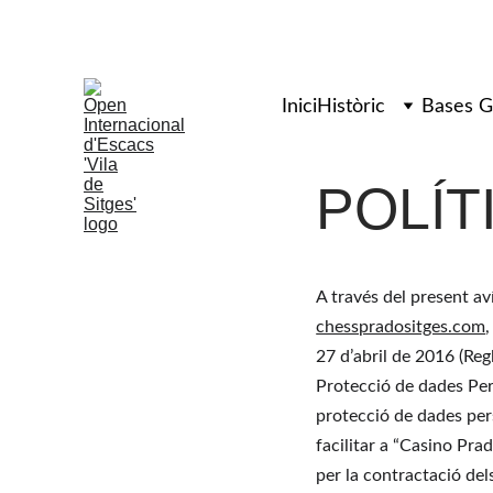
50è Open
Inici
Històric
Bases G
POLÍT
A través del present av
chesspradositges.com
27 d’abril de 2016 (Re
Protecció de dades Perso
protecció de dades pers
facilitar a “Casino Prad
per la contractació dels