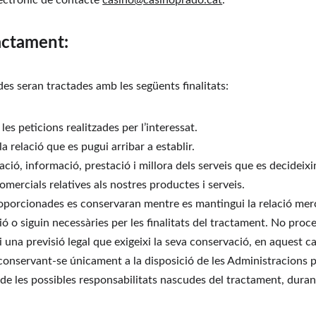
ctrònic de contacte 
casino@casinoprado.cat
.
ractament:
ades seran tractades amb les següents finalitats:
es peticions realitzades per l’interessat.
 relació que es pugui arribar a establir.
ació, informació, prestació i millora dels serveis que es decideixi
ercials relatives als nostres productes i serveis.
oporcionades es conservaran mentre es mantingui la relació mercan
ssió o siguin necessàries per les finalitats del tractament. No proc
i una previsió legal que exigeixi la seva conservació, en aquest ca
conservant-se únicament a la disposició de les Administracions p
ó de les possibles responsabilitats nascudes del tractament, durant