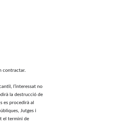
n contractar.
til, l’interessat no 
edirà la destrucció de 
s es procedirà al 
úbliques, Jutges i 
 el termini de 