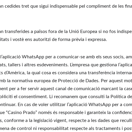
n cedides tret que sigui indispensable pel compliment de les fina
n transferides a països fora de la Unió Europea si no fos indispe
itats i vostè ens autoritzi de forma prèvia i expressa.
 l’aplicació WhatsApp per a comunicar-se amb els seus socis, amb 
tats, tallers i altres esdeveniments. L’empresa que gestiona l’apli
ts d’Amèrica, la qual cosa es considera una transferència interna
mb la normativa europea de Protecció de Dades. Per aquest moti
ment per a fer servir aquest canal de comunicació marcant la cas
sol·liciti el consentiment. Li recomanem que consulti la Política de
inuar. En cas de voler utilitzar l’aplicació WhatsApp per a co
ue “Casino Prado” només és responsable i garanteix la confidencia
, conforme a la legislació vigent, respecte a les dades que recull
 mena de control ni responsabilitat respecte als tractaments i pos