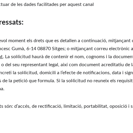
ar de les dades facilitades per aquest canal
ressats:
evol moment els drets que es detallen a continuació, mitjançant 
ncesc Gumà, 6-14 08870 Sitges; o mitjançant correu electrònic a
at
. La sol·licitud haurà de contenir el nom, cognoms i la document
at o del seu representant legal, així com document acreditatiu de l
creti la sol·licitud, domicili a l’efecte de notificacions, data i signa
e la petició que formula. Si la sol·licitud no reuneix els requisit
na.
s són: d’accés, de rectificació, limitació, portabilitat, oposició i s