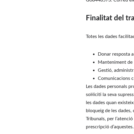
G08448573. Correu ele
Finalitat del t
Totes les dades facilit
Donar resposta a l
Manteniment de la
Gestió, administr
Comunicacions com
Les dades personals pr
sol·liciti la seva supre
les dades quan existeix
bloqueig de les dades, 
Tribunals, per l’atenci
prescripció d’aquestes.