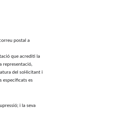
correu postal a 
 
ació que acrediti la 
a representació, 
tura del sol·licitant i 
s especificats es 
upressió; i la seva 