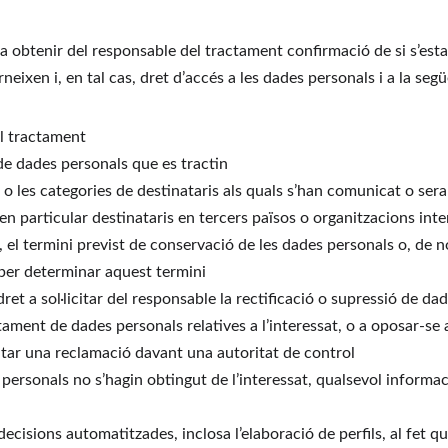
t a obtenir del responsable del tractament confirmació de si s’est
neixen i, en tal cas, dret d’accés a les dades personals i a la seg
del tractament
 de dades personals que es tractin
is o les categories de destinataris als quals s’han comunicat o ser
en particular destinataris en tercers països o organitzacions int
, el termini previst de conservació de les dades personals o, de no
s per determinar aquest termini
l dret a sol·licitar del responsable la rectificació o supressió de da
ctament de dades personals relatives a l’interessat, o a oposar-s
entar una reclamació davant una autoritat de control
 personals no s’hagin obtingut de l’interessat, qualsevol informac
 decisions automatitzades, inclosa l’elaboració de perfils, al fet que