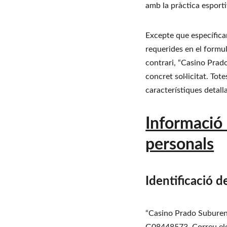
amb la pràctica esporti
Excepte que específicam
requerides en el formul
contrari, “Casino Prado
concret sol·licitat. Tot
característiques detall
Informació 
personals
Identificació d
“Casino Prado Suburen