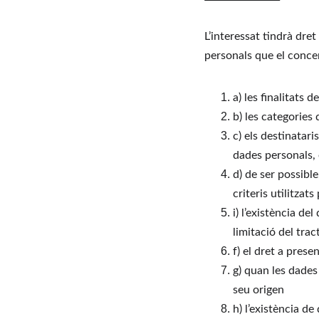
L’interessat tindrà dre
personals que el concer
a) les finalitats 
b) les categories
c) els destinatar
dades personals, 
d) de ser possible
criteris utilitzat
i) l’existència de
limitació del tra
f) el dret a pres
g) quan les dades
seu origen
h) l’existència de