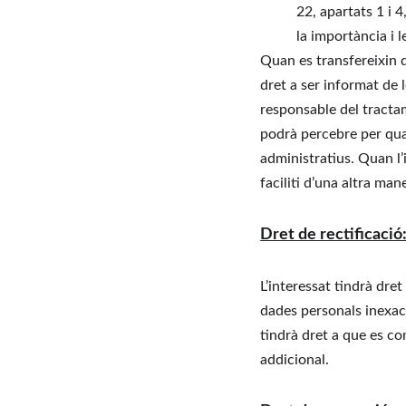
22, apartats 1 i 4
la importància i 
Quan es transfereixin d
dret a ser informat de l
responsable del tractam
podrà percebre per qual
administratius. Quan l’i
faciliti d’una altra ma
Dret de rectificació
L’interessat tindrà dre
dades personals inexact
tindrà dret a que es co
addicional.