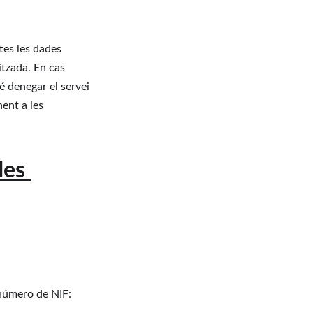
tes les dades 
itzada. En cas 
é denegar el servei 
nent a les 
des 
número de NIF: 