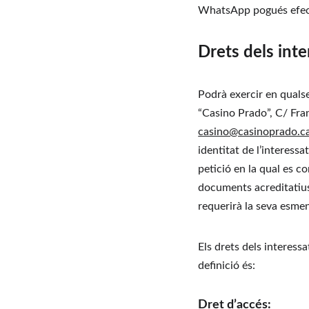
WhatsApp pogués efectu
Drets dels inte
Podrà exercir en quals
“Casino Prado”, C/ Fra
casino@casinoprado.c
identitat de l’interess
petició en la qual es con
documents acreditatius d
requerirà la seva esme
Els drets dels interessat
definició és:
Dret d’accés: