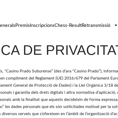
 Internacional d'Escacs 'Vila d
enerals
Premis
Inscripcions
Chess-Result
Retransmissió
ICA DE PRIVACITA
ís, “Casino Prado Suburense” (des d’ara “Casino Prado”), informa
, en compliment del Reglament (UE) 2016/679 del Parlament Europ
glament General de Protecció de Dades) i la Llei Orgànica 3/18 d
nals i garantia dels drets digitals i altra normativa d’aplicació, 
onals amb la finalitat que aquests decideixin de forma expressa, l
o” les dades personals que els són sol·licitades motivat per la sol
 diversos serveis que s’ofereixen en l’àmbit de l’organització d’ac