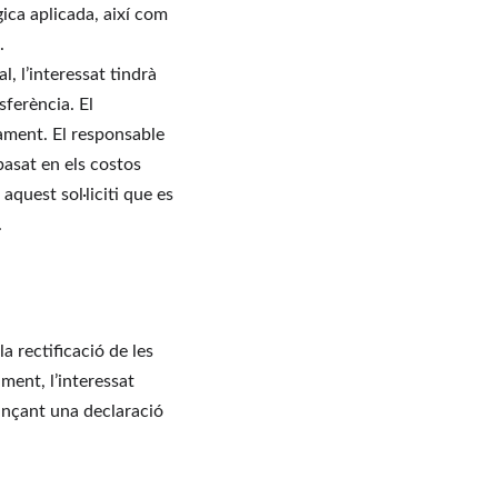
gica aplicada, així com 
.
, l’interessat tindrà 
sferència. El 
ament. El responsable 
basat en els costos 
aquest sol·liciti que es 
.
a rectificació de les 
ment, l’interessat 
jançant una declaració 