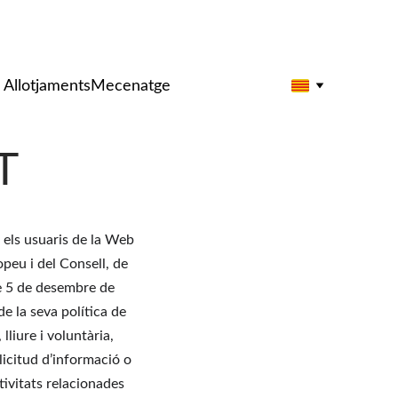
e Sitges'
Allotjaments
Mecenatge
T
 els usuaris de la Web 
eu i del Consell, de 
e 5 de desembre de 
de la seva política de 
liure i voluntària, 
·licitud d’informació o 
tivitats relacionades 