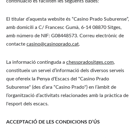
continuació es faciliten les següents dades:
El titular d’aquesta website és “Casino Prado Suburense”, 
amb domicili a C/ Francesc Gumà, 6-14 08870 Sitges, 
amb número de NIF: G08448573. Correu electrònic de 
contacte 
casino@casinoprado.cat
.
La informació continguda a 
chesspradositges.com
, 
constitueix un servei d’informació dels diversos serveis 
que ofereix la Penya d'Escacs del "Casino Prado 
Suburense" (des d’ara “Casino Prado") en l’àmbit de 
l’organització d’activitats relacionades amb la pràctica de 
l'esport dels escacs.
ACCEPTACIÓ DE LES CONDICIONS D’ÚS