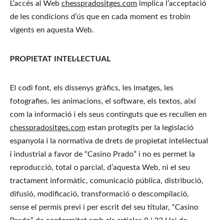
L’accés al Web 
chesspradositges.com
 implica l’acceptació 
de les condicions d’ús que en cada moment es trobin 
vigents en aquesta Web.
PROPIETAT INTEL·LECTUAL
El codi font, els dissenys gràfics, les imatges, les 
fotografies, les animacions, el software, els textos, així 
com la informació i els seus continguts que es recullen en 
chesspradositges.com
 estan protegits per la legislació 
espanyola i la normativa de drets de propietat intel·lectual 
i industrial a favor de “Casino Prado” i no es permet la 
reproducció, total o parcial, d’aquesta Web, ni el seu 
tractament informàtic, comunicació pública, distribució, 
difusió, modificació, transformació o descompilació, 
sense el permís previ i per escrit del seu titular, “Casino 