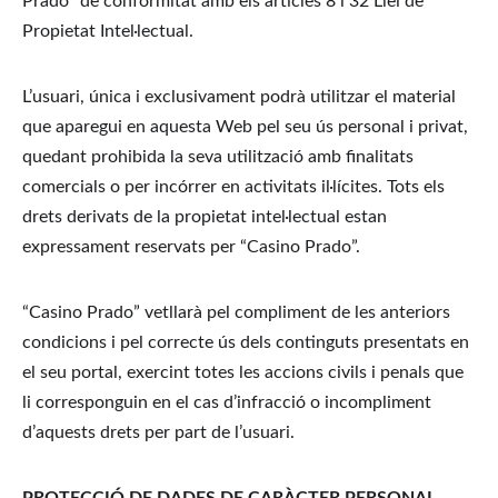
Prado” de conformitat amb els articles 8 i 32 Llei de 
Propietat Intel·lectual.
L’usuari, única i exclusivament podrà utilitzar el material 
que aparegui en aquesta Web pel seu ús personal i privat, 
quedant prohibida la seva utilització amb finalitats 
comercials o per incórrer en activitats il·lícites. Tots els 
drets derivats de la propietat intel·lectual estan 
expressament reservats per “Casino Prado”.
“Casino Prado” vetllarà pel compliment de les anteriors 
condicions i pel correcte ús dels continguts presentats en 
el seu portal, exercint totes les accions civils i penals que 
li corresponguin en el cas d’infracció o incompliment 
d’aquests drets per part de l’usuari.