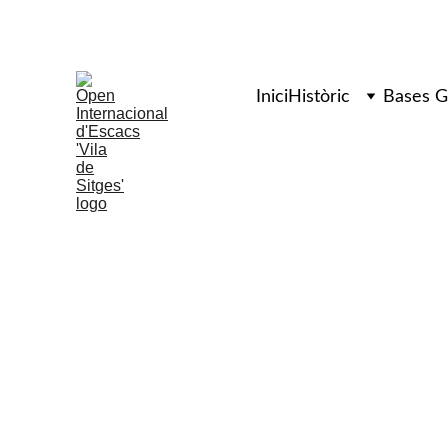
50è Open
Inici
Històric
Bases G