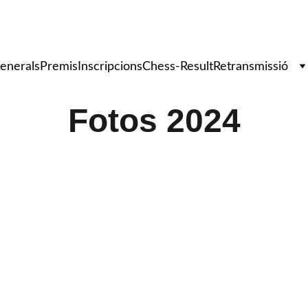
 Internacional d'Escacs 'Vila d
enerals
Premis
Inscripcions
Chess-Result
Retransmissió
Fotos 2024