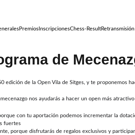
n Internacional de Ajedrez 'Vila de
enerales
Premios
Inscripciones
Chess-Result
Retransmisión
ograma de Mecenaz
50 edición de la Open Vila de Sitges, y te proponemos h
mecenazgo nos ayudarás a hacer un open más atractivo y
porque con tu aportación podemos incrementar la dotaci
s fuertes
e, porque disfrutarás de regalos exclusivos y participa