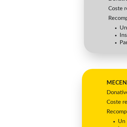
Coste r
Recomp
Un
In
Pa
MECEN
Donativo
Coste re
Recomp
Un 