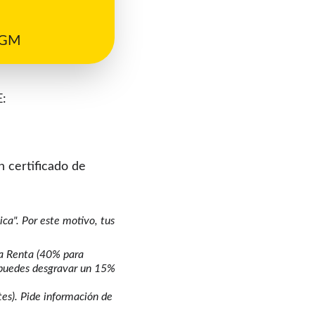
l GM
E:
 certificado de 
ca". Por este motivo, tus 
la Renta (40% para 
 puedes desgravar un 15% 
tes). Pide información de 