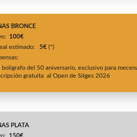
AS BRONCE 
o:  
100€
eal estimado:   
5€
 (*)
ensas:
 bolígrafo del 50 aniversario, exclusivo para mecen
scripción gratuita  al Open de Sitges 2026
AS PLATA 
o:  
150€