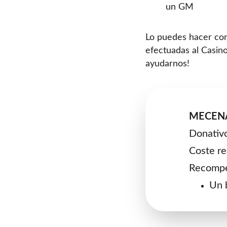
un GM
Lo puedes hacer con 
efectuadas al Casino
ayudarnos! 
MECENA
Donativo
Coste re
Recompe
Un 