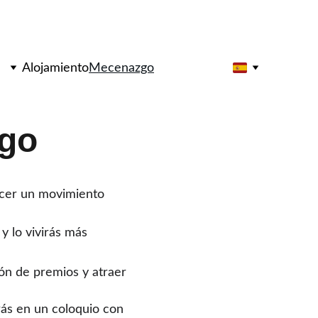
 Sitges'
Alojamiento
Mecenazgo
go
acer un movimiento 
 lo vivirás más 
ón de premios y atraer 
rás en un coloquio con 