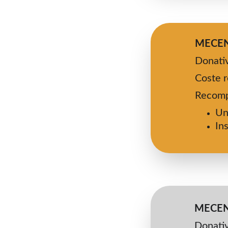
MECEN
Donativ
Coste r
Recomp
Un
In
MECEN
Donativ