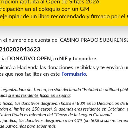
cripción gratuita al Open de Sitges 2026
ticipación en el coloquio con un GM
ejemplar de un libro recomendado y firmado por e
 en el número de cuenta del CASINO PRADO SUBURENS
 210202043623
cia 
DONATIVO OPEN, tu NIF y tu nombre
.
cará a Hacienda las donaciones recibidas y te enviará un
s que nos facilites en este 
Formulario
.
 organizadora del torneo, ha sido declarada "Entidad de utilidad públi
ajas 
si eres residente fiscal en España
:
a física, tus donativos desgravan hasta el 80% en la Declaración de 
edan el límite de 250 euros). Si además eres residente en Cataluña,
 Casino Prado es miembro del "Censo de la Lengua Catalana".
a jurídica, tus donativos desgravan a un 40% (un 50% si son recurren
de patrocinios para saber más. 