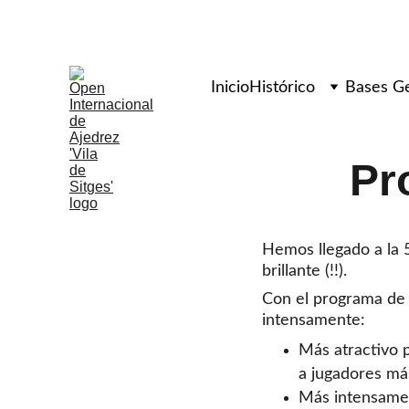
50º Ope
Inicio
Histórico
Bases G
Pr
Hemos llegado a la 
brillante (!!). 
Con el programa de 
intensamente:
Más atractivo 
a jugadores má
Más intensament