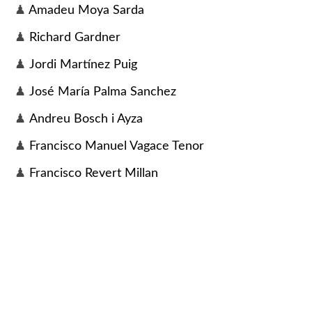
♟
 Amadeu Moya Sarda
♟ 
Richard Gardner
♟ 
Jordi Martínez Puig
♟ 
José María Palma Sanchez
♟ 
Andreu Bosch i Ayza
♟ 
Francisco Manuel Vagace Tenor
♟ 
Francisco Revert Millan
© Penya d'Escacs Casino Prado 2026
14 Sitges
Avíso Legal
o.cat
Política de Privaci
dad